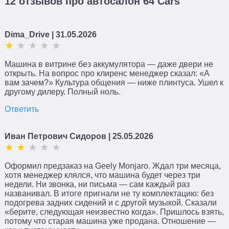
12 отзывов про автосалон 64 Cars
Dima_Drive
| 31.05.2026
Машина в витрине без аккумулятора — даже двери не
открыть. На вопрос про клиренс менеджер сказал: «А
вам зачем?» Культура общения — ниже плинтуса. Ушел к
другому дилеру. Полный ноль.
Ответить
Иван Петрович Сидоров
| 25.05.2026
Оформил предзаказ на Geely Monjaro. Ждал три месяца,
хотя менеджер клялся, что машина будет через три
недели. Ни звонка, ни письма — сам каждый раз
названивал. В итоге пригнали не ту комплектацию: без
подогрева задних сидений и с другой музыкой. Сказали
«берите, следующая неизвестно когда». Пришлось взять,
потому что старая машина уже продана. Отношение —
Поиск
×