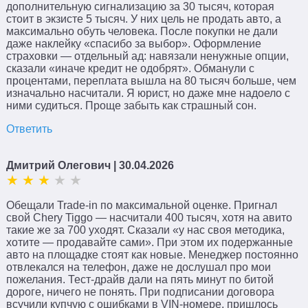
дополнительную сигнализацию за 30 тысяч, которая
стоит в экзисте 5 тысяч. У них цель не продать авто, а
максимально обуть человека. После покупки не дали
даже наклейку «спасибо за выбор». Оформление
страховки — отдельный ад: навязали ненужные опции,
сказали «иначе кредит не одобрят». Обманули с
процентами, переплата вышла на 80 тысяч больше, чем
изначально насчитали. Я юрист, но даже мне надоело с
ними судиться. Проще забыть как страшный сон.
Ответить
Дмитрий Олегович
| 30.04.2026
Обещали Trade-in по максимальной оценке. Пригнал
свой Chery Tiggo — насчитали 400 тысяч, хотя на авито
такие же за 700 уходят. Сказали «у нас своя методика,
хотите — продавайте сами». При этом их подержанные
авто на площадке стоят как новые. Менеджер постоянно
отвлекался на телефон, даже не дослушал про мои
пожелания. Тест-драйв дали на пять минут по битой
дороге, ничего не понять. При подписании договора
всучили купчую с ошибками в VIN-номере, пришлось