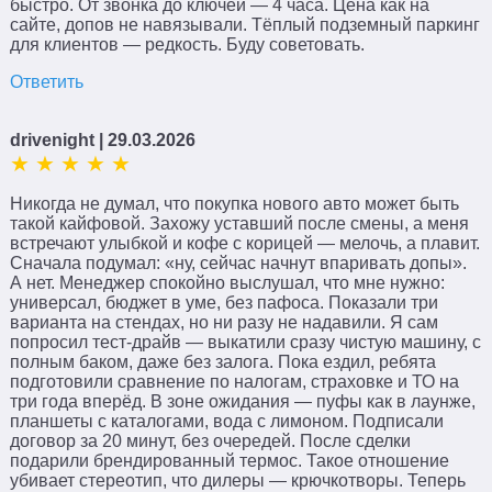
быстро. От звонка до ключей — 4 часа. Цена как на
сайте, допов не навязывали. Тёплый подземный паркинг
для клиентов — редкость. Буду советовать.
Ответить
drivenight
| 29.03.2026
Никогда не думал, что покупка нового авто может быть
такой кайфовой. Захожу уставший после смены, а меня
встречают улыбкой и кофе с корицей — мелочь, а плавит.
Сначала подумал: «ну, сейчас начнут впаривать допы».
А нет. Менеджер спокойно выслушал, что мне нужно:
универсал, бюджет в уме, без пафоса. Показали три
варианта на стендах, но ни разу не надавили. Я сам
попросил тест-драйв — выкатили сразу чистую машину, с
полным баком, даже без залога. Пока ездил, ребята
подготовили сравнение по налогам, страховке и ТО на
три года вперёд. В зоне ожидания — пуфы как в лаунже,
планшеты с каталогами, вода с лимоном. Подписали
договор за 20 минут, без очередей. После сделки
подарили брендированный термос. Такое отношение
убивает стереотип, что дилеры — крючкотворы. Теперь