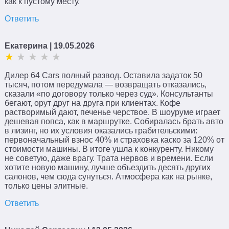
как к пустому месту.
Ответить
Екатерина
| 19.05.2026
Дилер 64 Cars полный развод. Оставила задаток 50
тысяч, потом передумала — возвращать отказались,
сказали «по договору только через суд». Консультанты
бегают, орут друг на друга при клиентах. Кофе
растворимый дают, печенье черствое. В шоуруме играет
дешевая попса, как в маршрутке. Собиралась брать авто
в лизинг, но их условия оказались грабительскими:
первоначальный взнос 40% и страховка каско за 120% от
стоимости машины. В итоге ушла к конкуренту. Никому
не советую, даже врагу. Трата нервов и времени. Если
хотите новую машину, лучше объездить десять других
салонов, чем сюда сунуться. Атмосфера как на рынке,
только цены элитные.
Ответить