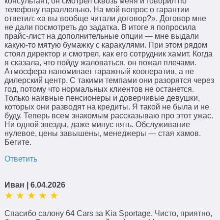
консультант, он смотрел сквозь меня и говорил по
телефону параллельно. На мой вопрос о гарантии
ответил: «а вы вообще читали договор?». Договор мне
не дали посмотреть до задатка. В итоге я попросила
прайс-лист на дополнительные опции — мне выдали
какую-то мятую бумажку с каракулями. При этом рядом
стоял директор и смотрел, как его сотрудник хамит. Когда
я сказала, что пойду жаловаться, он пожал плечами.
Атмосфера напоминает гаражный кооператив, а не
дилерский центр. С такими темпами они разорятся через
год, потому что нормальных клиентов не останется.
Только наивные пенсионеры и доверчивые девушки,
которых они разводят на кредиты. Я такой не была и не
буду. Теперь всем знакомым рассказываю про этот ужас.
Ни одной звезды, даже минус пять. Обслуживание
нулевое, цены завышены, менеджеры — стая хамов.
Бегите.
Ответить
Иван
| 6.04.2026
Спасибо салону 64 Cars за Kia Sportage. Чисто, приятно,