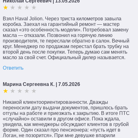
Николай Сергеевич
| 13.05.2026
Взял Haval Jolion. Через триста километров завыла
коробка. Заехал на гарантийный ремонт — мастер
сказал «это особенность модели». Потребовал замену
масла — отказали. Позвонил на горячую линию
производителя, те переслали обратно в салон. Вечный
круг. Менеджер по продажам перестал брать трубку на
второй день после покупки. Теперь думаю сам менять
масло за свой счет. Официальный дилер называется.
Ответить
Марина Сергеевна К.
| 7.05.2026
Никакой клиентоориентированности. Дважды
переносили дату выдачи документов, пришлось брать
отгулы на работе и приезжать к закрытию. В итоге ПТС
«случайно» оставили в другом офисе. Пока ждала,
увидела, как менеджеры обсуждают клиентов в грубой
форме. Один сказал про пенсионера: «пусть идет в
Логан, не позорится». При мне девушке впарили