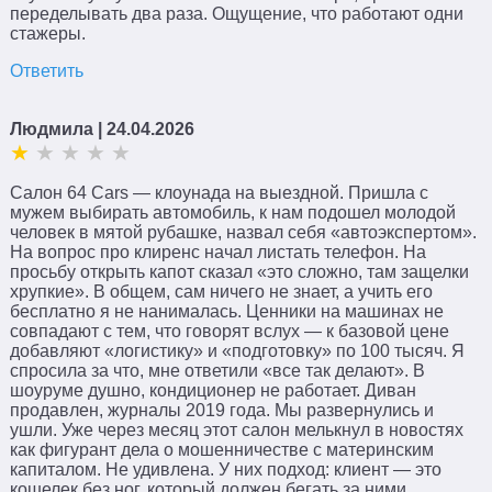
переделывать два раза. Ощущение, что работают одни
стажеры.
Ответить
Людмила
| 24.04.2026
Салон 64 Cars — клоунада на выездной. Пришла с
мужем выбирать автомобиль, к нам подошел молодой
человек в мятой рубашке, назвал себя «автоэкспертом».
На вопрос про клиренс начал листать телефон. На
просьбу открыть капот сказал «это сложно, там защелки
хрупкие». В общем, сам ничего не знает, а учить его
бесплатно я не нанималась. Ценники на машинах не
совпадают с тем, что говорят вслух — к базовой цене
добавляют «логистику» и «подготовку» по 100 тысяч. Я
спросила за что, мне ответили «все так делают». В
шоуруме душно, кондиционер не работает. Диван
продавлен, журналы 2019 года. Мы развернулись и
ушли. Уже через месяц этот салон мелькнул в новостях
как фигурант дела о мошенничестве с материнским
капиталом. Не удивлена. У них подход: клиент — это
кошелек без ног, который должен бегать за ними.