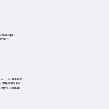
енеджеров –
иехал
×
исью всплыли
ь замену не
продуманный