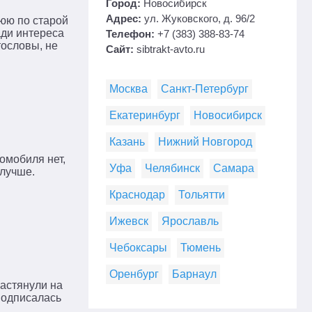
Город:
Новосибирск
Адрес:
ул. Жуковского, д. 96/2
юю по старой
ади интереса
Телефон:
+7 (383) 388-83-74
тословы, не
Сайт:
sibtrakt-avto.ru
Москва
Санкт-Петербург
Екатеринбург
Новосибирск
Казань
Нижний Новгород
омобиля нет,
Уфа
Челябинск
Самара
 лучше.
Краснодар
Тольятти
Ижевск
Ярославль
Чебоксары
Тюмень
Оренбург
Барнаул
растянули на
 подписалась