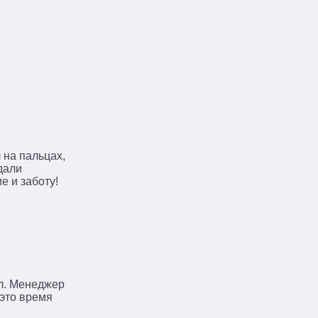
 на пальцах,
дали
е и заботу!
ал. Менеджер
 это время