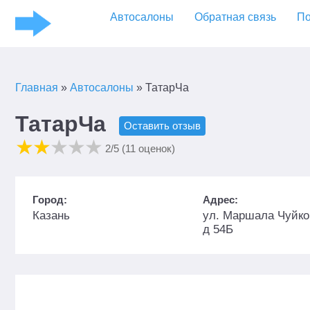
Автосалоны
Обратная связь
По
Главная
»
Автосалоны
»
ТатарЧа
ТатарЧа
Оставить отзыв
2
/5 (
11
оценок)
Город:
Адрес:
Казань
ул. Маршала Чуйко
д 54Б