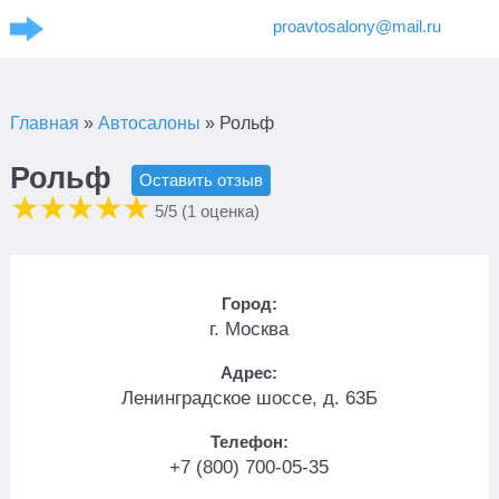
proavtosalony@mail.ru
Главная
»
Автосалоны
»
Рольф
Рольф
Оставить отзыв
5
/5 (
1
оценка)
Город:
г. Москва
Адрес:
Ленинградское шоссе, д. 63Б
Телефон:
+7 (800) 700-05-35