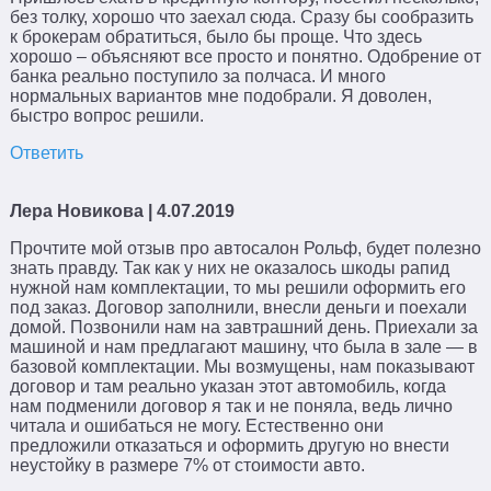
без толку, хорошо что заехал сюда. Сразу бы сообразить
к брокерам обратиться, было бы проще. Что здесь
хорошо – объясняют все просто и понятно. Одобрение от
банка реально поступило за полчаса. И много
нормальных вариантов мне подобрали. Я доволен,
быстро вопрос решили.
Ответить
Лера Новикова
| 4.07.2019
Прочтите мой отзыв про автосалон Рольф, будет полезно
знать правду. Так как у них не оказалось шкоды рапид
нужной нам комплектации, то мы решили оформить его
под заказ. Договор заполнили, внесли деньги и поехали
домой. Позвонили нам на завтрашний день. Приехали за
машиной и нам предлагают машину, что была в зале — в
базовой комплектации. Мы возмущены, нам показывают
договор и там реально указан этот автомобиль, когда
нам подменили договор я так и не поняла, ведь лично
читала и ошибаться не могу. Естественно они
предложили отказаться и оформить другую но внести
неустойку в размере 7% от стоимости авто.