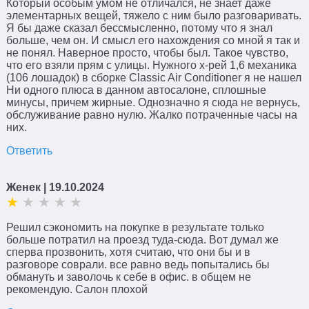
Который особым умом не отличался, не знает даже
элементарных вещей, тяжело с ним было разговаривать.
Я бы даже сказал бессмысленно, потому что я знал
больше, чем он. И смысл его нахождения со мной я так и
не понял. Наверное просто, чтобы был. Такое чувство,
что его взяли прям с улицы. Нужного х-рей 1,6 механика
(106 лошадок) в сборке Classic Air Conditioner я не нашел
Ни одного плюса в данном автосалоне, сплошные
минусы, причем жирные. Однозначно я сюда не вернусь,
обслуживание равно нулю. Жалко потраченные часы на
них.
Ответить
Женек
| 19.10.2024
Решил сэкономить на покупке в результате только
больше потратил на проезд туда-сюда. Вот думал же
сперва прозвонить, хотя считаю, что они бы и в
разговоре соврали. все равно ведь попытались бы
обмануть и заволочь к себе в офис. в общем не
рекомендую. Салон плохой