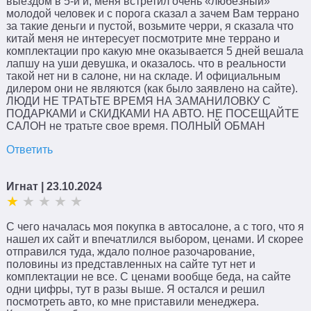
выездом в 5-й и, меня встретил очень «любезный»
молодой человек и с порога сказал а зачем Вам террано
за такие деньги и пустой, возьмите черри, я сказала что
китай меня не интересует посмотрите мне террано и
комплектации про какую мне оказывается 5 дней вешала
лапшу на уши девушка, и оказалось. что в реальности
такой нет ни в салоне, ни на складе. И официальным
дилером они не являются (как было заявлено на сайте).
ЛЮДИ НЕ ТРАТЬТЕ ВРЕМЯ НА ЗАМАНИЛОВКУ С
ПОДАРКАМИ и СКИДКАМИ НА АВТО. НЕ ПОСЕЩАЙТЕ
САЛОН не тратьте свое время. ПОЛНЫЙ ОБМАН
Ответить
Игнат
| 23.10.2024
С чего началась моя покупка в автосалоне, а с того, что я
нашел их сайт и впечатлился выбором, ценами. И скорее
отправился туда, ждало полное разочарование,
половины из представленных на сайте тут нет и
комплектации не все. С ценами вообще беда, на сайте
одни цифры, тут в разы выше. Я остался и решил
посмотреть авто, ко мне приставили менеджера.