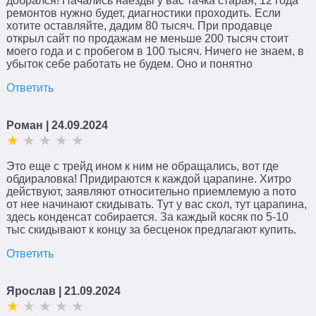
добрался! Начались наезды у вас тачка старая, 12 года
ремонтов нужно будет, диагностики проходить. Если
хотите оставляйте, дадим 80 тысяч. При продавце
открыл сайт по продажам не меньше 200 тысяч стоит
моего года и с пробегом в 100 тысяч. Ничего не знаем, в
убыток себе работать не будем. Оно и понятно
Ответить
Роман
| 24.09.2024
Это еще с трейд ином к ним не обращались, вот где
обдираловка! Придираются к каждой царапине. Хитро
действуют, заявляют относительно приемлемую а пото
от нее начинают скидывать. Тут у вас скол, тут царапина,
здесь конденсат собирается. За каждый косяк по 5-10
тыс скидывают к концу за бесценок предлагают купить.
Ответить
Ярослав
| 21.09.2024