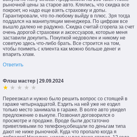
рыночной цены за старое авто. Клялись, что скидка все
покроет, но надо еще взять страховку и допы.
Гарантировали, что по-любому выйду в плюс. Зря тогда
поддался на манипуляции менеджера. По цифрам все
вышло далеко не радужно. Скидка считай сгорела за счет
очень дорогой страховки и аксессуаров, которые меня
заставили докупить. Покупкой недоволен и никому не
советую здесь что-либо брать. Все строится на том,
чтобы поиметь с клиента как можно больше денег и
впарить хлам.
Ответить
Флэш мастер
| 29.09.2024
Переезжал и нужно было решить вопрос со стоящей в
гараже четырнадцатой. Ездить на ней уже не ездил
только место занимала в гараже. В волге авто увидел
предложение о выкупе. Позвонил договорился о
просмотре и продаже. Вроде были достаточно
приветливыми по телефону,обещали по деньгам типа
дают не ниже рыночной. Куда что пропало когда я