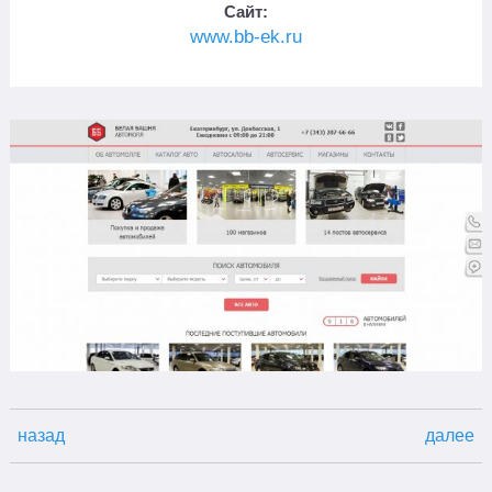
Сайт:
www.bb-ek.ru
Поиск
×
назад
далее