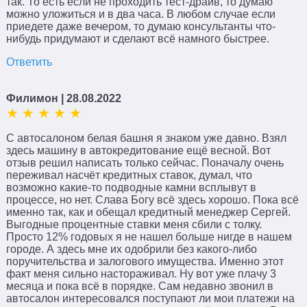
так. То есть если не проходить тест-драйв, то думаю
можно уложиться и в два часа. В любом случае если
приедете даже вечером, то думаю консультанты что-
нибудь придумают и сделают всё намного быстрее.
Ответить
Филимон
| 28.08.2022
С автосалоном белая башня я знаком уже давно. Взял
здесь машину в автокредитование ещё весной. Вот
отзыв решил написать только сейчас. Поначалу очень
переживал насчёт кредитных ставок, думал, что
возможно какие-то подводные камни всплывут в
процессе, но нет. Слава Богу всё здесь хорошо. Пока всё
именно так, как и обещал кредитный менеджер Сергей.
Выгодные процентные ставки меня сбили с толку.
Просто 12% годовых я не нашел больше нигде в нашем
городе. А здесь мне их одобрили без какого-либо
поручительства и залогового имущества. Именно этот
факт меня сильно настораживал. Ну вот уже плачу 3
месяца и пока всё в порядке. Сам недавно звонил в
автосалон интересовался поступают ли мои платежи на