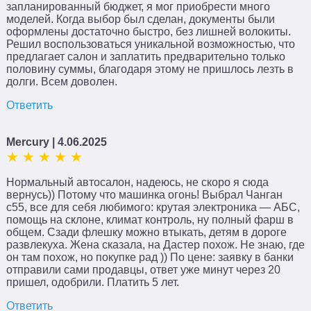
запланированный бюджет, я мог приобрести много
моделей. Когда выбор был сделан, документы были
оформлены достаточно быстро, без лишней волокиты.
Решил воспользоваться уникальной возможностью, что
предлагает салон и заплатить предварительно только
половину суммы, благодаря этому не пришлось лезть в
долги. Всем доволен.
Ответить
Mercury
| 4.06.2025
Нормальный автосалон, надеюсь, не скоро я сюда
вернусь)) Потому что машинка огонь! Выбрал Чанган
с55, все для себя любимого: крутая электроника — АБС,
помощь на склоне, климат контроль, ну полный фарш в
общем. Сзади флешку можно втыкать, детям в дороге
развлекуха. Жена сказала, на Дастер похож. Не знаю, где
он там похож, но покупке рад )) По цене: заявку в банки
отправили сами продавцы, ответ уже минут через 20
пришел, одобрили. Платить 5 лет.
Ответить