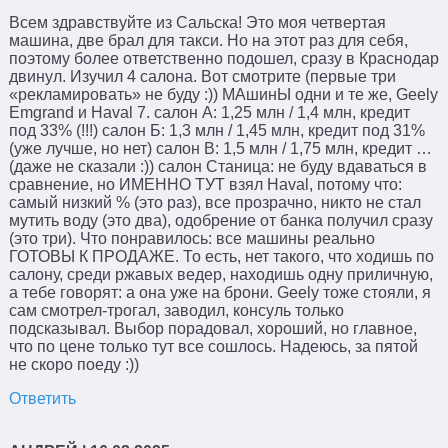
Всем здравствуйте из Сальска! Это моя четвертая
машина, две брал для такси. Но на этот раз для себя,
поэтому более ответственно подошел, сразу в Краснодар
двинул. Изучил 4 салона. Вот смотрите (первые три
«рекламировать» не буду :)) МАшинЫ одни и те же, Geely
Emgrand и Haval 7. салон А: 1,25 млн / 1,4 млн, кредит
под 33% (!!!) салон Б: 1,3 млн / 1,45 млн, кредит под 31%
(уже лучше, но нет) салон В: 1,5 млн / 1,75 млн, кредит …
(даже не сказали :)) салон Станица: не буду вдаваться в
сравнение, но ИМЕННО ТУТ взял Haval, потому что:
самый низкий % (это раз), все прозрачно, никто не стал
мутить воду (это два), одобрение от банка получил сразу
(это три). Что понравилось: все машины реально
ГОТОВЫ К ПРОДАЖЕ. То есть, нет такого, что ходишь по
салону, среди ржавых ведер, находишь одну приличную,
а тебе говорят: а она уже на брони. Geely тоже стояли, я
сам смотрел-трогал, заводил, консуль только
подсказывал. Выбор порадовал, хороший, но главное,
что по цене только тут все сошлось. Надеюсь, за пятой
не скоро поеду :))
Ответить