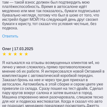
там — такой взнос должен был подтвердить мою
платёжеспособность. Время в автосалоне идёт
медленно или мне так показалось, бумаги подписывал
буквально неглядя, потому что был в шоке от того, что
икстрейл будет МОЙ! На следующий день друг свозил
бумаги к юристу, тот сказал что условия честные, без
подвоха.
Ответить
Олег
| 17.03.2025
Я натыкался на отзывы возмущенных клиентов м4, но
лично у меня сложилось прямо противоположное
мнение об их работе. Я интересовался новой Октавией в
комплектации с автоматической коробкой передач.
Заказал бронь на нее и через три дня приехал в
автосалон. Автомобиль в этой сборке и сером цвете уже
привезли со склада. Сразу пошел на тест-драйв. Сделал
пару кругов вокруг салона и затем выехал в город.
Машина откровенно меня разочаровала, слишком тесно
для ног и подвеска жестковатая. Когда я сказал что авто
не подходит, менеджер предложил посмотреть Джетту.