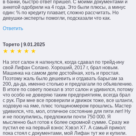
в банки, быстро ответ пришел. С моими документами и
анкетой одобрили на 4 года. Это были плюсы, а минус
один: % по кредиту плавает, сложно рассчитать. Но
девушки-эксперты помогли, подсказали что как.
Ответить
Торето
| 9.01.2025
На этот салон я наткнулся, когда сдавал по трейд-ину
свой Лифан Солано. Хороший, 2017 г, брал новым.
Машинка на самом деле достойная, хоть и простая.
Поэтому жаль было дешевить и отдавать барыгам за
200, да-да, именно столько и предлагали по объявлению.
В итоге по совету поехал в этот салон и удивился, потому
что особо не доверяю таким предприятиям, всегда брал
с рук. При мне все проверили и движок тоже, все шланги,
ходовую на яме, плюс толщиномером прошлись. Мастер
удивился, что, мол, отличное состояние для пяти лет! Ну
и не поскупились, предложили почти 750 000. Я
мысленно был готов к более скромной сумме. Сразу же
пустил ее на первый взнос Хэвэл Х7. А самый прикол:
пока стоял с документами, мой Лифан тут же и купили.