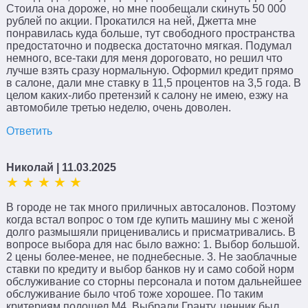
Стоила она дороже, но мне пообещали скинуть 50 000
рублей по акции. Прокатился на ней, Джетта мне
понравилась куда больше, тут свободного пространства
предостаточно и подвеска достаточно мягкая. Подумал
немного, все-таки для меня дороговато, но решил что
лучше взять сразу нормальную. Оформил кредит прямо
в салоне, дали мне ставку в 11,5 процентов на 3,5 года. В
целом каких-либо претензий к салону не имею, езжу на
автомобиле третью неделю, очень доволен.
Ответить
Николай
| 11.03.2025
В городе не так много приличных автосалонов. Поэтому
когда встал вопрос о том где купить машину мы с женой
долго размышяли приценивались и присматривались. В
вопросе выбора для нас было важно: 1. Выбор большой.
2 цены более-менее, не поднебесные. 3. Не заоблачные
ставки по кредиту и выбор банков ну и само собой норм
обслуживание со сторны персонала и потом дальнейшее
обслуживание было чтоб тоже хорошее. По таким
критериям подошел М4. Выбрали Гранту, ценник был