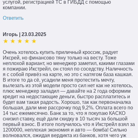
услугой, регистрацией ТС в ГИБДД с помощью
компании.
Ответить
Игорь
| 23.03.2025
Очень хотелось купить приличный кроссик, радует
Иксрей, но финансово тяну только на весту. Тоже
неплохой вариант, но менеджер заметил, какими глазами
я пожираю Икстрейл, он стоял по соседству. Наличность
я с собой привёз на карте, но это с натягом база кашкая.
В итоге то да сё, усадили меня протестить мечту,
вылезать из этой модели просто сил нет как не хотелось,
плюс менеджер заладил — давайте на 2 года оформим
кредит на недостающие деньги, быстро расплатитесь и
будет вам такая радость. Хорошо, так как первоначалка
большая, дали мне рассрочку под 9,2%. Оплата всего по
14 тыс ежемесячно. Банк за то, что я покупаю КАСКО
снизил ставку, ещё дали скидку в 10 тысяч за большой
первый взнос. В итоге получилось что я Икстрейл взял за
1200000, неплохая экономия и авто — бомба! Сильно
волновался, ожидая вердикта из банков, хотя чего уж