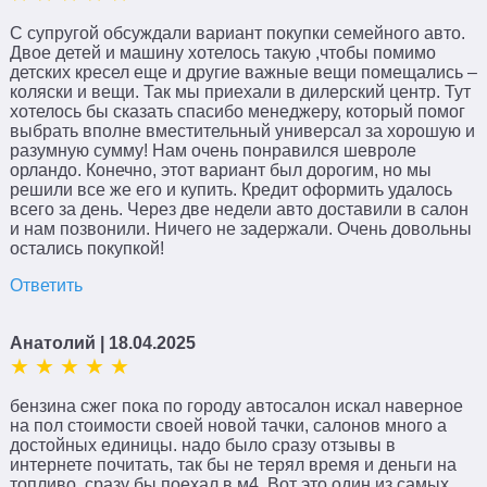
С супругой обсуждали вариант покупки семейного авто.
Двое детей и машину хотелось такую ,чтобы помимо
детских кресел еще и другие важные вещи помещались –
коляски и вещи. Так мы приехали в дилерский центр. Тут
хотелось бы сказать спасибо менеджеру, который помог
выбрать вполне вместительный универсал за хорошую и
разумную сумму! Нам очень понравился шевроле
орландо. Конечно, этот вариант был дорогим, но мы
решили все же его и купить. Кредит оформить удалось
всего за день. Через две недели авто доставили в салон
и нам позвонили. Ничего не задержали. Очень довольны
остались покупкой!
Ответить
Анатолий
| 18.04.2025
бензина сжег пока по городу автосалон искал наверное
на пол стоимости своей новой тачки, салонов много а
достойных единицы. надо было сразу отзывы в
интернете почитать, так бы не терял время и деньги на
топливо, сразу бы поехал в м4. Вот это один из самых