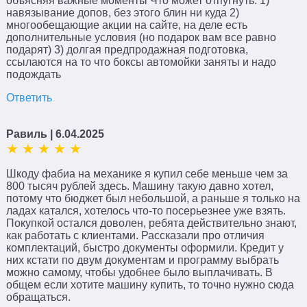
объясняя важные моменты Что может отпугнуть: 1)
навязывание допов, без этого блин ни куда 2)
многообещающие акции на сайте, на деле есть
дополнительные условия (но подарок вам все равно
подарят) 3) долгая предпродажная подготовка,
ссылаются на то что боксы автомойки заняты и надо
подождать
Ответить
Равиль
| 6.04.2025
Шкоду фабиа на механике я купил себе меньше чем за
800 тысяч рублей здесь. Машину такую давно хотел,
потому что бюджет был небольшой, а раньше я только на
ладах катался, хотелось что-то посерьезнее уже взять.
Покупкой остался доволен, ребята действительно знают,
как работать с клиентами. Рассказали про отличия
комплектаций, быстро документы оформили. Кредит у
них кстати по двум документам и программу выбрать
можно самому, чтобы удобнее было выплачивать. В
общем если хотите машину купить, то точно нужно сюда
обращаться.