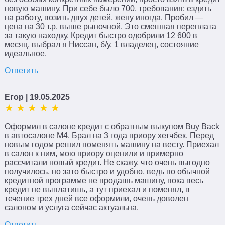
новую машину. При себе было 700, требования: ездить
на работу, возить двух детей, жену иногда. Пробил —
Поиск
×
цена на 30 т.р. выше рыночной. Это смешная переплата
за такую находку. Кредит быстро одобрили 12 600 в
месяц, выбрал я Ниссан, б/у, 1 владелец, состояние
идеальное.
Ответить
Егор
| 19.05.2025
Оформил в салоне кредит с обратным выкупом Buy Back
в автосалоне М4. Брал на 3 года приору хетчбек. Перед
новым годом решил поменять машину на весту. Приехал
в салон к ним, мою приору оценили и примерно
рассчитали новый кредит. Не скажу, что очень выгодно
получилось, но зато быстро и удобно, ведь по обычной
кредитной программе не продашь машину, пока весь
кредит не выплатишь, а тут приехал и поменял, в
течение трех дней все оформили, очень доволен
салоном и услуга сейчас актуальна.
Ответить