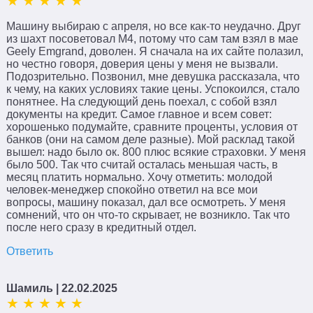
Машину выбираю с апреля, но все как-то неудачно. Друг
из шахт посоветовал М4, потому что сам там взял в мае
Geely Emgrand, доволен. Я сначала на их сайте полазил,
но честно говоря, доверия цены у меня не вызвали.
Подозрительно. Позвонил, мне девушка рассказала, что
к чему, на каких условиях такие цены. Успокоился, стало
понятнее. На следующий день поехал, с собой взял
документы на кредит. Самое главное и всем совет:
хорошенько подумайте, сравните проценты, условия от
банков (они на самом деле разные). Мой расклад такой
вышел: надо было ок. 800 плюс всякие страховки. У меня
было 500. Так что считай осталась меньшая часть, в
месяц платить нормально. Хочу отметить: молодой
человек-менеджер спокойно ответил на все мои
вопросы, машину показал, дал все осмотреть. У меня
сомнений, что он что-то скрывает, не возникло. Так что
после него сразу в кредитный отдел.
Ответить
Шамиль
| 22.02.2025