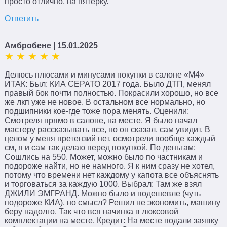
просто отлично, на пятерку.
Ответить
Амбробене
| 15.01.2025
Делюсь плюсами и минусами покупки в салоне «М4»
ИТАК: Был: КИА СЕРАТО 2017 года. Было ДТП, менял
правый бок почти полностью. Покрасили хорошо, но все
же лкп уже не новое. В остальном все нормально, но
подшипники кое-где тоже пора менять. Оценили:
Смотреля прямо в салоне, на месте. Я было начал
мастеру рассказывать все, но он сказал, сам увидит. В
целом у меня претензий нет, осмотрели вообще каждый
см, я и сам так делаю перед покупкой. По деньгам:
Сошлись на 550. Может, можно было по частникам и
подороже найти, но не намного. Я к ним сразу не хотел,
потому что времени нет каждому у капота все объяснять
и торговаться за каждую 1000. Выбрал: Там же взял
ДЖИЛИ ЭМГРАНД. Можно было и подешевле (чуть
подороже КИА), но смысл? Решил не экономить, машину
беру надолго. Так что вся начинка в люксовой
комплектации на месте. Кредит: На месте подали заявку