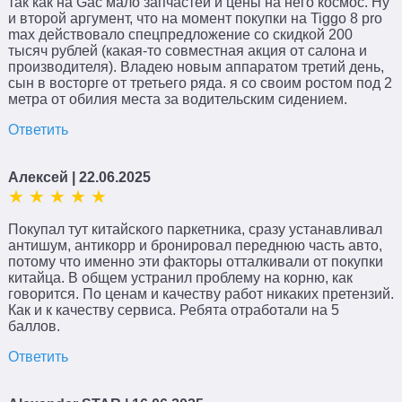
так как на Gac мало запчастей и цены на него космос. Ну
и второй аргумент, что на момент покупки на Tiggo 8 pro
max действовало спецпредложение со скидкой 200
тысяч рублей (какая-то совместная акция от салона и
производителя). Владею новым аппаратом третий день,
сын в восторге от третьего ряда. я со своим ростом под 2
метра от обилия места за водительским сидением.
Ответить
Алексей
| 22.06.2025
Покупал тут китайского паркетника, сразу устанавливал
антишум, антикорр и бронировал переднюю часть авто,
потому что именно эти факторы отталкивали от покупки
китайца. В общем устранил проблему на корню, как
говорится. По ценам и качеству работ никаких претензий.
Как и к качеству сервиса. Ребята отработали на 5
баллов.
Ответить