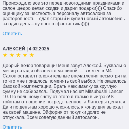
Происходило все это перед новогодними праздниками и
салон щедро делал скидки и дарил подарки)))) Спасибо
оценщику за честность а персоналу автосалона за
расторопность – сдал старый и купил новый автомобиль
за один день – ну просто фантастика)))))
Ответить
АЛЕКСЕЙ
| 4.02.2025
Добрый вечер товарищи! Меня зовут Алексей. Буквально
месяц назад я обзавелся машиной — взял ее в М4.
Салон оставил положительные впечатления несмотря на
то что мне пришлось поменять свой выбор. Не оказалось
базовой комплектации. Брать максималку за круглую
сумму не собирался.. Подумал насчет Mitsubushi Lancer
10. По большому счету от этого я только выиграю! К
тойотам отношение посредственное, а Лансеры ценятся.
Да и по деньгам хорошо уложилось. к концу дня выехал
на своей машине. Эйфория от покупки долго не
отпускала. Всем советую данный автосалон.
Ответить