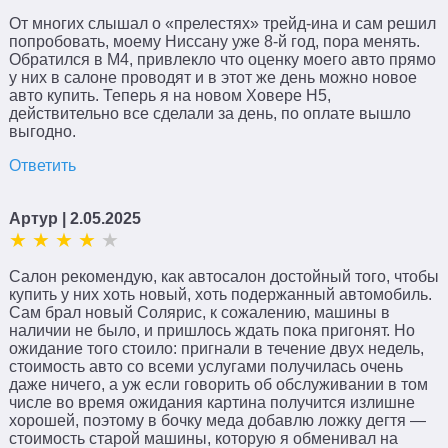
От многих слышал о «прелестях» трейд-ина и сам решил
попробовать, моему Ниссану уже 8-й год, пора менять.
Обратился в М4, привлекло что оценку моего авто прямо
у них в салоне проводят и в этот же день можно новое
авто купить. Теперь я на новом Ховере Н5,
действительно все сделали за день, по оплате вышло
выгодно.
Ответить
Артур
| 2.05.2025
Салон рекомендую, как автосалон достойный того, чтобы
купить у них хоть новый, хоть подержанный автомобиль.
Сам брал новый Солярис, к сожалению, машины в
наличии не было, и пришлось ждать пока пригонят. Но
ожидание того стоило: пригнали в течение двух недель,
стоимость авто со всеми услугами получилась очень
даже ничего, а уж если говорить об обслуживании в том
числе во время ожидания картина получится излишне
хорошей, поэтому в бочку меда добавлю ложку дегтя —
стоимость старой машины, которую я обменивал на