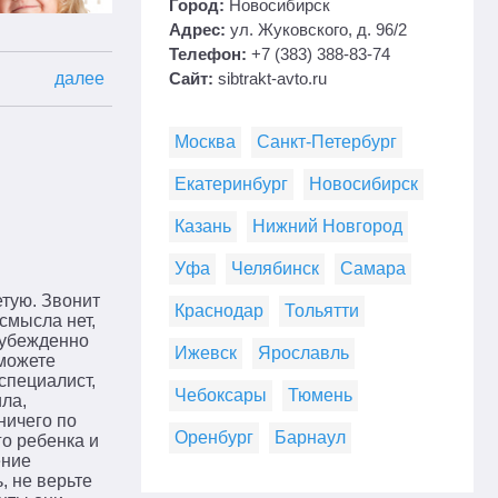
Город:
Новосибирск
Адрес:
ул. Жуковского, д. 96/2
Телефон:
+7 (383) 388-83-74
Сайт:
sibtrakt-avto.ru
далее
Москва
Санкт-Петербург
Екатеринбург
Новосибирск
Казань
Нижний Новгород
Уфа
Челябинск
Самара
етую. Звонит
Краснодар
Тольятти
 смысла нет,
, убежденно
Ижевск
Ярославль
 можете
специалист,
Чебоксары
Тюмень
ила,
ничего по
Оренбург
Барнаул
го ребенка и
ение
, не верьте