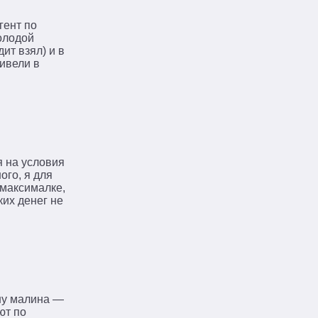
гент по
молодой
ит взял) и в
ривели в
я на условия
ого, я для
 максималке,
ких денег не
ону малина —
ют по