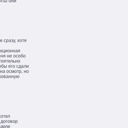
енты они
 сразу, хотя
акционная
еня не особо
тоятельно
обы его сдали
на осмотр, но
акованную
хотел
 договор
 деле