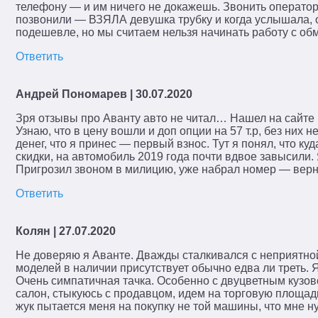
телефону — и им ничего не докажешь. Звонить оператор
позвонили — ВЗЯЛА девушка трубку и когда услышала, о
подешевле, но мы считаем нельзя начинать работу с об
Ответить
Андрей Пономарев
| 30.07.2020
Зря отзывы про Аванту авто не читал… Нашел на сайте 
Узнаю, что в цену вошли и доп опции на 57 т.р, без них 
денег, что я принес — первый взнос. Тут я понял, что куд
скидки, на автомобиль 2019 года почти вдвое завысили. 
Пригрозил звоном в милицию, уже набрал номер — верну
Ответить
Колян
| 27.07.2020
Не доверяю я Аванте. Дважды сталкивался с неприятной 
моделей в наличии присутствует обычно едва ли треть. 
Очень симпатичная тачка. Особенно с двуцветным кузов
салон, стыкуюсь с продавцом, идем на торговую площадк
жук пытается меня на покупку не той машины, что мне ну