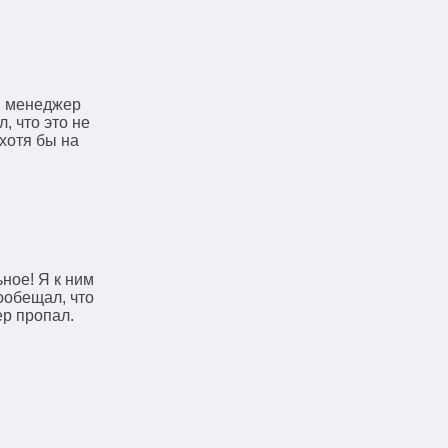
л, менеджер
, что это не
хотя бы на
ное! Я к ним
ообещал, что
ер пропал.