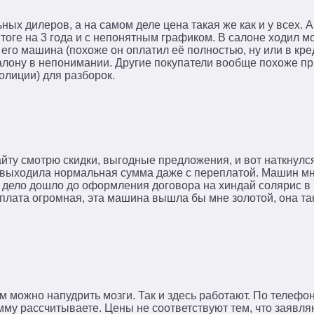
ных дилеров, а на самом деле цена такая же как и у всех. А
итоге на 3 года и с непонятным графиком. В салоне ходил 
его машина (похоже он оплатил её полностью, ну или в кред
 салону в непонимании. Другие покупатели вообще похоже п
олиции) для разборок.
айту смотрю скидки, выгодные предложения, и вот наткнулс
, выходила нормальная сумма даже с переплатой. Машин мн
а дело дошло до оформления договора на хиндай солярис в
плата огромная, эта машина вышла бы мне золотой, она та
м можно напудрить мозги. Так и здесь работают. По телеф
умму рассчитываете. Цены не соответствуют тем, что заявля