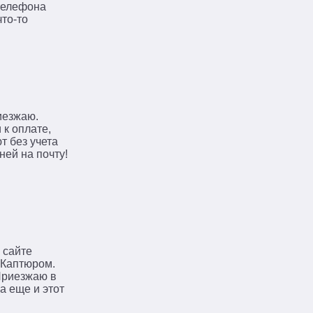
 телефона
то-то
иезжаю.
 к оплате,
т без учета
ней на почту!
 сайте
 Каптюром.
Приезжаю в
а еще и этот