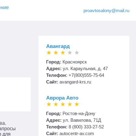
ение
proavtosalony@mail.ru
Авангард
Город:
Красноярск
Адрес:
ул. Караульная, д. 47
Телефон:
+7(800)555-75-64
Сайт:
avangard-krs.ru
Аврора Авто
Город:
Ростов-на-Дону
Адрес:
ул. Вавилова, 71Д
ва.
Телефон:
8 (800) 333-27-52
запросы
Сайт:
autocentr-av.com
о для