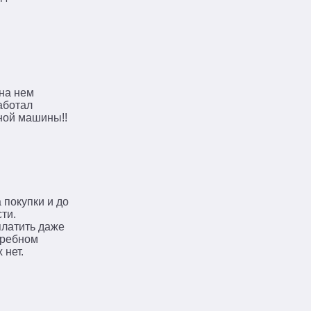
 на нем
аботал
нной машины!!
 покупки и до
ти.
платить даже
требном
 нет.
×