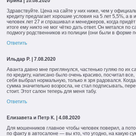
Ирина
| 10.08.2020
Здравствуйте. Цена на сайте у них ниже, чем у официаль
кредиту предлагает хорошие условия на 5 лет 5,5%, а в 
человек лет 27 и спрашивал и менеджеров, когда придёт 
итоге ему никто не мог чётко дать ответ. Он метался по
подмогу родственников из полиции (они были в форме п
Ответить
Ильдар Р.
| 7.08.2020
Аванта давно мне приглянулся, частенько гуляю по их с
по кредиту, написано было очень красиво, посчитал все
себя выбрал нормальную, только я зря радовался. Когд
сумма значительно возросла, не стал подписывать, пере
стоит. Этот салон теперь для меня табу.
Ответить
Елизавета и Петр К.
| 4.08.2020
Для мошенников главное чтобы человек поверил, а пото
по факту в автосалоне — вы кто, что угодно, на какую с