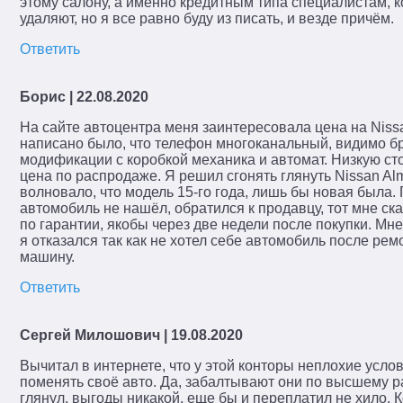
этому салону, а именно кредитным типа специалистам, к
удаляют, но я все равно буду из писать, и везде причём.
Ответить
Борис
| 22.08.2020
На сайте автоцентра меня заинтересовала цена на Nissa
написано было, что телефон многоканальный, видимо бре
модификации с коробкой механика и автомат. Низкую сто
цена по распродаже. Я решил сгонять глянуть Nissan Al
волновало, что модель 15-го года, лишь бы новая была.
автомобиль не нашёл, обратился к продавцу, тот мне ска
по гарантии, якобы через две недели после покупки. М
я отказался так как не хотел себе автомобиль после ре
машину.
Ответить
Сергей Милошович
| 19.08.2020
Вычитал в интернете, что у этой конторы неплохие услов
поменять своё авто. Да, забалтывают они по высшему ра
глянул, выгоды никакой, еще бы и переплатил не хило. К