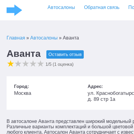
Автосалоны
Обратная связь
По
Главная
»
Автосалоны
»
Аванта
Аванта
Оставить отзыв
1
/5 (
1
оценка)
Город:
Адрес:
Москва
ул. Краснобогатырс
д. 89 стр 1а
В автосалоне Аванта представлен широкий модельный р
Различные варианты комплектаций и большой цветовой 
любого клиента. Автосалон Аванта сотрудничает с изве