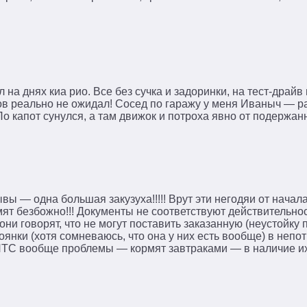
 на днях киа рио. Все без сучка и задоринки, на тест-драйв
ов реально не ожидал! Сосед по гаражу у меня Иваныч — р
 По капот сунулся, а там движок и потроха явно от подержа
вы — одна большая закузуха!!!!! Врут эти негодяи от начала
мят безбожно!!! Документы не соответствуют действительнос
ни говорят, что не могут поставить заказанную (неустойку 
оянки (хотя сомневаюсь, что она у них есть вообще) в непо
 С ПТС вообще проблемы — кормят завтраками — в наличие их