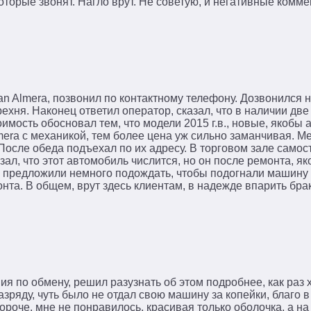
оторые звонят. Нагло врут. Не советую, и негативные комм
n Almera, позвонил по контактному телефону. Дозвонился не
хня. Наконец ответил оператор, сказал, что в наличии две
имость обосновал тем, что модели 2015 г.в., новые, якобы 
mera с механикой, тем более цена уж сильно заманчивая. М
 После обеда подъехал по их адресу. В торговом зале самос
зал, что этот автомобиль числится, но он после ремонта, як
не предложили немного подождать, чтобы подогнали машину 
монта. В общем, врут здесь клиентам, в надежде впарить бр
ия по обмену, решил разузнать об этом подробнее, как раз 
зряду, чуть было не отдал свою машину за копейки, благо в
ороче, мне не понравилось, красивая только оболочка, а на