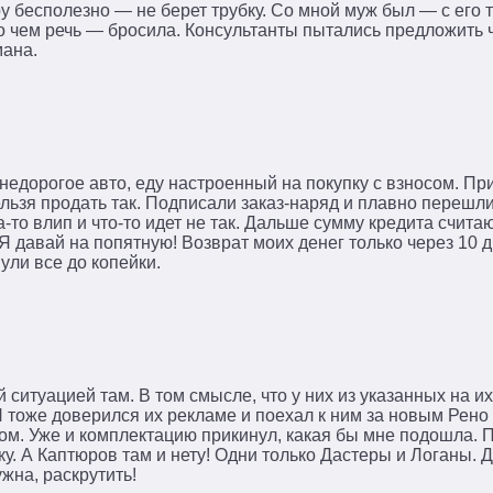
у бесполезно — не берет трубку. Со мной муж был — с его
 чем речь — бросила. Консультанты пытались предложить ч
мана.
недорогое авто, еду настроенный на покупку с взносом. Пр
нельзя продать так. Подписали заказ-наряд и плавно перешли
а-то влип и что-то идет не так. Дальше сумму кредита считаю
Я давай на попятную! Возврат моих денег только через 10 д
ли все до копейки.
ситуацией там. В том смысле, что у них из указанных на их
Я тоже доверился их рекламе и поехал к ним за новым Рено
ом. Уже и комплектацию прикинул, какая бы мне подошла. 
у. А Каптюров там и нету! Одни только Дастеры и Логаны. Д
жна, раскрутить!